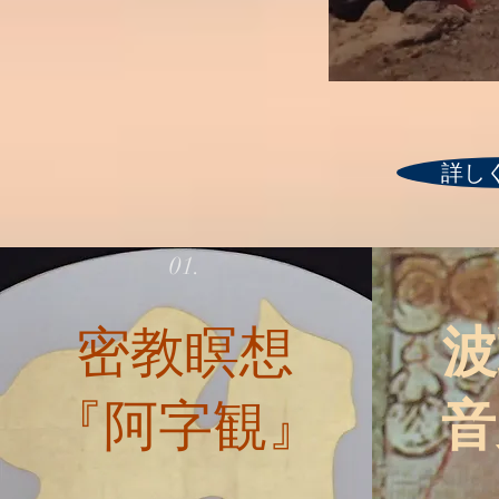
詳し
01.
密教瞑想
波
​『阿字観』
音