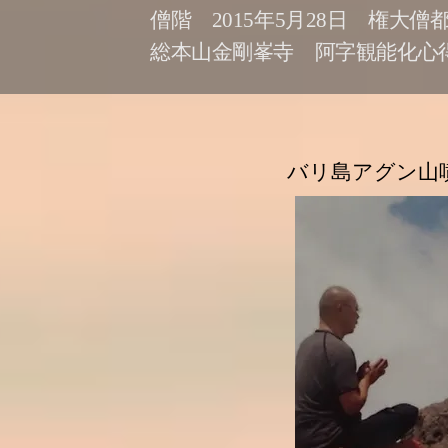
​僧階 2015年5月28日 権大僧
​総本山金剛峯寺 阿字観能化心得
バリ島アグン山