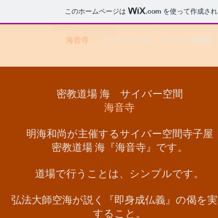
このホームページは
.com
を使って作成され
海音寺
プロフィール
サービス概要
密教道場 海 サイバー空間
海音寺
明海和尚が主催するサイバー空間寺子屋
密教道場 海『海音寺』です。
​道場で行うことは、シンプルです。
弘法大師空海が説く『即身成仏義』の偈を実
すること。