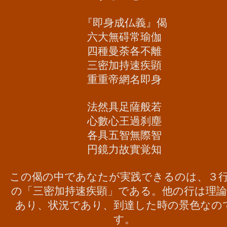
『即身成仏義』偈
六大無碍常瑜伽
四種曼荼各不離
三密加持速疾顕
重重帝網名即身
法然具足薩般若
心數心王過刹塵
各具五智無際智
円鏡力故實覚知
この偈の中であなたが実践できるのは、３
の「三密加持速疾顕」である。他の行は理
あり、状況であり、到達した時の景色なの
す。