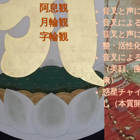
阿息観
音叉と声
月輪観
音叉によ
音叉と声
​字輪観
整・活性
音叉によ
（美顔、
康）
​惑星チャ
し（本質