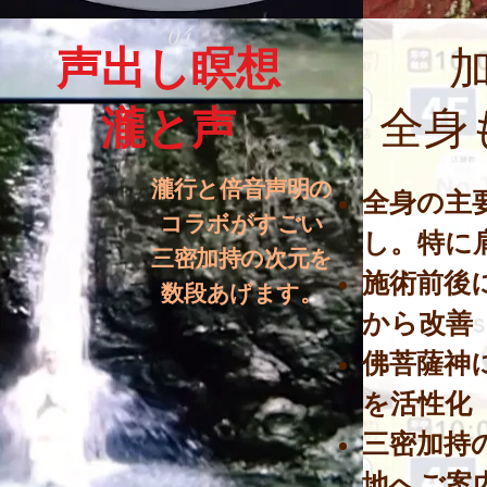
​04
声出し瞑想
​瀧と声
全身
​瀧行と
倍音声明の
全身の主
コラボがすごい
し。特に
三密加持の次元を
施術前後
数段あげます。​
s
から改善
佛菩薩神
を活性化
三密加持
地へご案